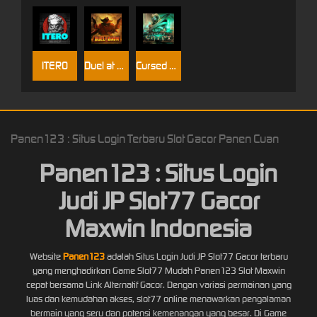
ITERO
Duel at Dawn
Cursed Crypt
Panen123 : Situs Login Terbaru Slot Gacor Panen Cuan
Panen123 : Situs Login
Judi JP Slot77 Gacor
Maxwin Indonesia
Website
Panen123
adalah Situs Login Judi JP Slot77 Gacor terbaru
yang menghadirkan Game Slot77 Mudah Panen123 Slot Maxwin
cepat bersama Link Alternatif Gacor. Dengan variasi permainan yang
luas dan kemudahan akses, slot77 online menawarkan pengalaman
bermain yang seru dan potensi kemenangan yang besar. Di Game