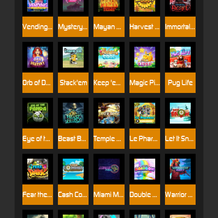
Vending Machine
Mystery Motel
Mayan Stackways
Harvest Wilds
Immortal Desire
Orb of Destiny
Stack'em
Keep 'em Cool
Magic Piggy
Pug Life
Eye of the Panda
Beast Below
Temple of Torment
Le Pharaoh
Let It Snow
Fear the Dark
Cash Compass
Miami Multiplier
Double Rainbow
Warrior Ways