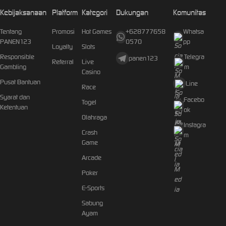
Kebijaksanaan
Platform
Kategori
Dukungan
Komunitas
Tentang
Promosi
Hot Games
+628777658
Whatsa
PANEN123
0570
pp
Loyalty
Slots
Responsible
Telegra
panen123
Referral
Live
Gambling
m
Casino
Pusat Bantuan
Line
Race
Syarat dan
Facebo
Togel
Ketentuan
ok
Olahraga
Instagra
Crash
m
Game
Arcade
Poker
E-Sports
Sabung
Ayam