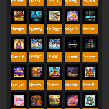
Hounds Of Hell
Divine Drop
RIP City
Munchy Milo
Power of 10
Strength Of Hercules
Dynasty of Death
Le Digger
Magic Piggy OG
Hand of Anubis
Rise of Fortuna
LE FOOTBALL FAN
LE HOOLIGAN
Life and Death
Shadow Treasure
Lucky Multifruit
Merlin's Mania
Chicken Man
Valhalla: Wild Winter
Blaze Buddies