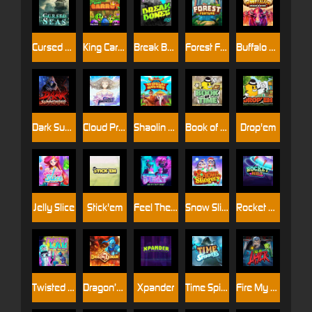
Cursed Seas
King Carrot
Break Bones
Forest Fortune
Buffalo Stack'n'Sync
Dark Summoning
Cloud Princess
Shaolin Master
Book of Time
Drop'em
Jelly Slice
Stick'em
Feel The Beat
Snow Slingers
Rocket Reels
Twisted Lab
Dragon’s Domain
Xpander
Time Spinners
Fire My Laser