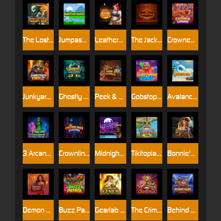
The Lost Book of Mummy’s Curse
Jumpasaurs
Leatherheads
The Jack & Rose
Crowned Corners
Junkyard Kings 2
Ghostly Hallows
Peek & Pounce
Gobstopper Grind
Avalanche
3 Arcane Cauldrons
Crownlings Clusters
Midnight Mirage
Tikitopia BoosterBelt
Bonnie's Buccaneers
Demon Queen
Buzz Patrol
Gearlab Genius
The Crime File
Behind Bars: Masterplan