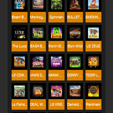
Beam Boys
Monkey Frenzy 2: Boss is Here!
Spinman
BULLETS AND BOUNTY
SMOKING DRAGON
The Luxe
BASH BROS
Ronin Stackways
Born Wild
LE ZEUS
LE COWBOY
JAWS OF JUSTICE
MIAMI MAYHEM
DONNY AND DANNY
TIGER LEGENDS
Le Fisherman
DEAL WITH DEATH
LE KING
Darkside Prairie: Magical Beast
Raidmark