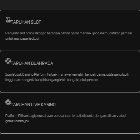
TARUHAN SLOT
Penyedia slot online dengan beragam pilihan game menarik yang memudahkan pemain
untuk mencapai jackpot
TARUHAN OLAHRAGA
Sportsbook Gaming Platform Terbaik menawarkan lebih banyak game, odds yang lebih
tinggi, dan menyediakan pilihan yang lebih banyak untuk pemain.
TARUHAN LIVE KASINO
Platform Pilihan bagi perusahaan-perusahaan terbaik di dunia, dengan pilihan variasi
game terbanyak