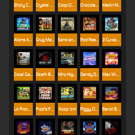
Sticky Candyland
Crystal Robot
Coop Clash
Chocolate Rocket
Marlin Masters Atlantis
Aliens Among Us
Grug Make Fire
Sand and Ashes
Red Rascal™
3 Cursed Chests™
Great Game Rockies
Death Becomes You
Nitro Nights
Dandy Diamonds
Max Win Machine
Le Prechaun
Fred's Food Truck
Keep 'em
Piggy Cluster Hunt
Barrel Bonanza