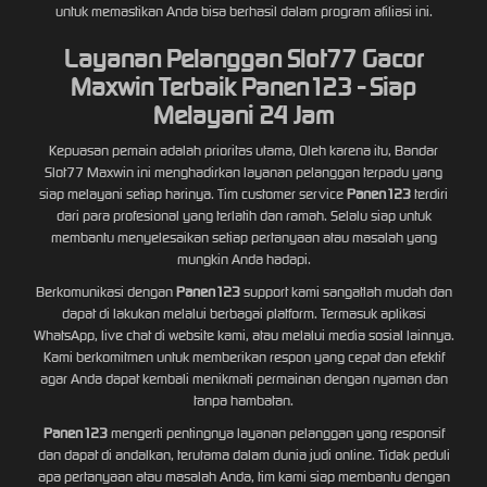
untuk memastikan Anda bisa berhasil dalam program afiliasi ini.
Layanan Pelanggan Slot77 Gacor
Maxwin Terbaik Panen123 - Siap
Melayani 24 Jam
Kepuasan pemain adalah prioritas utama, Oleh karena itu, Bandar
Slot77 Maxwin ini menghadirkan layanan pelanggan terpadu yang
siap melayani setiap harinya. Tim customer service
Panen123
terdiri
dari para profesional yang terlatih dan ramah. Selalu siap untuk
membantu menyelesaikan setiap pertanyaan atau masalah yang
mungkin Anda hadapi.
Berkomunikasi dengan
Panen123
support kami sangatlah mudah dan
dapat di lakukan melalui berbagai platform. Termasuk aplikasi
WhatsApp, live chat di website kami, atau melalui media sosial lainnya.
Kami berkomitmen untuk memberikan respon yang cepat dan efektif
agar Anda dapat kembali menikmati permainan dengan nyaman dan
tanpa hambatan.
Panen123
mengerti pentingnya layanan pelanggan yang responsif
dan dapat di andalkan, terutama dalam dunia judi online. Tidak peduli
apa pertanyaan atau masalah Anda, tim kami siap membantu dengan