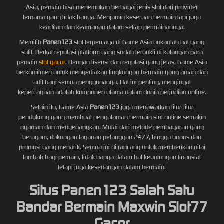
Asia, pemain bisa menemukan berbagai jenis slot dari provider
ternama yang tidak hanya. Menjamin keseruan bermain tapi juga
keadilan dan keamanan dalam setiap permainannya.
Memilih
Panen123
slot terpercaya di Game Asia bukanlah hal yang
sulit. Berkat reputasi platform yang sudah terbukti di kalangan para
pemain
slot gacor
. Dengan lisensi dan regulasi yang jelas, Game Asia
berkomitmen untuk menyediakan lingkungan bermain yang aman dan
adil bagi semua penggunanya. Hal ini penting, mengingat
kepercayaan adalah komponen utama dalam dunia perjudian online.
Selain itu, Game Asia
Panen123
juga menawarkan fitur-fitur
pendukung yang membuat pengalaman bermain slot online semakin
nyaman dan menyenangkan. Mulai dari metode pembayaran yang
beragam, dukungan layanan pelanggan 24/7, hingga bonus dan
promosi yang menarik. Semua ini di rancang untuk memberikan nilai
tambah bagi pemain, tidak hanya dalam hal keuntungan finansial
tetapi juga kesenangan dalam bermain.
Situs Panen123 Salah Satu
Bandar Bermain Maxwin Slot77
Gacor