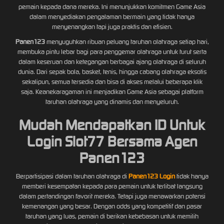
pemain kepada dana mereka. Ini menunjukkan komitmen Game Asia
dalam menyediakan pengalaman bermain yang tidak hanya
menyenangkan tapi juga praktis dan efisien.
Panen123
menyuguhkan ribuan peluang taruhan olahraga setiap hari,
membuka pintu lebar bagi para penggemar olahraga untuk turut serta
dalam keseruan dan ketegangan berbagai ajang olahraga di seluruh
dunia. Dari sepak bola, basket, tenis, hingga cabang olahraga eksotis
sekalipun, semua tersedia dan bisa di akses melalui beberapa klik
saja. Keanekaragaman ini menjadikan Game Asia sebagai platform
taruhan olahraga yang dinamis dan menyeluruh.
Mudah Mendapatkan ID Untuk
Login Slot77 Bersama Agen
Panen123
Berpartisipasi dalam taruhan olahraga di
Panen123 Login
tidak hanya
memberi kesempatan kepada para pemain untuk terlibat langsung
dalam pertandingan favorit mereka. Tetapi juga menawarkan potensi
kemenangan yang besar. Dengan odds yang kompetitif dan pasar
taruhan yang luas, pemain di berikan kebebasan untuk memilih