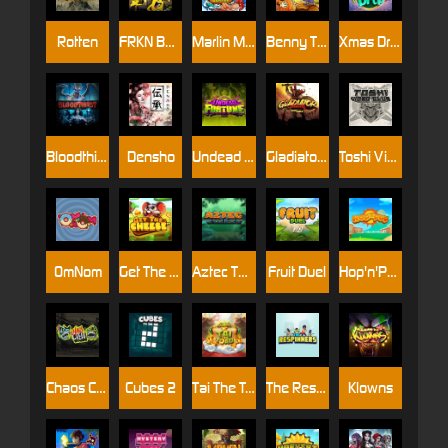
Rotten
FRKN Bananas
Marlin Master
Benny The Beer
Xmas Drop
Bloodthirst
Densho
Undead Fortune
Gladiator Legends
Toshi Video Club
OmNom
Get The Cheese
Aztec Twist
Fruit Duel
Hop'n'Pop
Chaos Crew
Cubes 2
Tai The Toad
The Respinners
Klowns