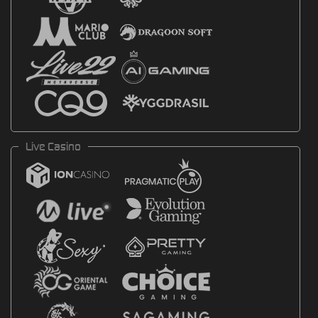
Live Casino