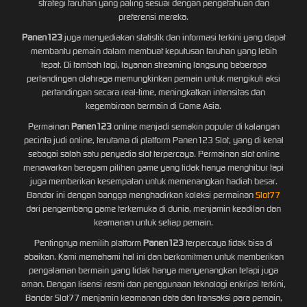
strategi taruhan yang paling sesuai dengan pengetahuan dan
preferensi mereka.
Panen123
juga menyediakan statistik dan informasi terkini yang dapat
membantu pemain dalam membuat keputusan taruhan yang lebih
tepat. Di tambah lagi, layanan streaming langsung beberapa
pertandingan olahraga memungkinkan pemain untuk mengikuti aksi
pertandingan secara real-time, meningkatkan intensitas dan
kegembiraan bermain di Game Asia.
Permainan
Panen123
online menjadi semakin populer di kalangan
pecinta judi online, terutama di platform Panen123 Slot, yang di kenal
sebagai salah satu penyedia slot terpercaya. Permainan slot online
menawarkan beragam pilihan game yang tidak hanya menghibur tapi
juga memberikan kesempatan untuk memenangkan hadiah besar.
Bandar ini dengan bangga menghadirkan koleksi permainan
Slot77
dari pengembang game terkemuka di dunia, menjamin keadilan dan
keamanan untuk setiap pemain.
Pentingnya memilih platform
Panen123
terpercaya tidak bisa di
abaikan. Kami memahami hal ini dan berkomitmen untuk memberikan
pengalaman bermain yang tidak hanya menyenangkan tetapi juga
aman. Dengan lisensi resmi dan penggunaan teknologi enkripsi terkini,
Bandar Slot77 menjamin keamanan data dan transaksi para pemain,