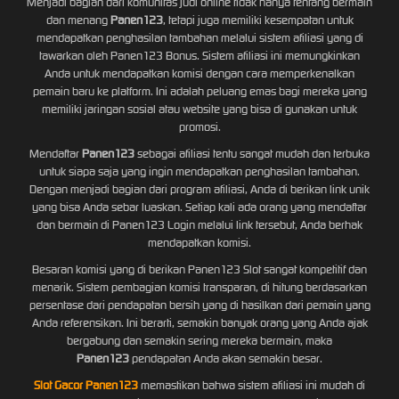
Menjadi bagian dari komunitas judi online tidak hanya tentang bermain
dan menang
Panen123
, tetapi juga memiliki kesempatan untuk
mendapatkan penghasilan tambahan melalui sistem afiliasi yang di
tawarkan oleh Panen123 Bonus. Sistem afiliasi ini memungkinkan
Anda untuk mendapatkan komisi dengan cara memperkenalkan
pemain baru ke platform. Ini adalah peluang emas bagi mereka yang
memiliki jaringan sosial atau website yang bisa di gunakan untuk
promosi.
Mendaftar
Panen123
sebagai afiliasi tentu sangat mudah dan terbuka
untuk siapa saja yang ingin mendapatkan penghasilan tambahan.
Dengan menjadi bagian dari program afiliasi, Anda di berikan link unik
yang bisa Anda sebar luaskan. Setiap kali ada orang yang mendaftar
dan bermain di Panen123 Login melalui link tersebut, Anda berhak
mendapatkan komisi.
Besaran komisi yang di berikan Panen123 Slot sangat kompetitif dan
menarik. Sistem pembagian komisi transparan, di hitung berdasarkan
persentase dari pendapatan bersih yang di hasilkan dari pemain yang
Anda referensikan. Ini berarti, semakin banyak orang yang Anda ajak
bergabung dan semakin sering mereka bermain, maka
Panen123
pendapatan Anda akan semakin besar.
Slot Gacor Panen123
memastikan bahwa sistem afiliasi ini mudah di