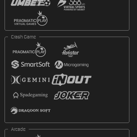
Crash Game
Arcade