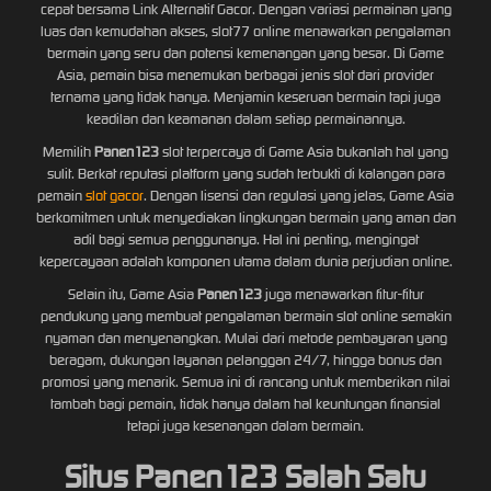
cepat bersama Link Alternatif Gacor. Dengan variasi permainan yang
luas dan kemudahan akses, slot77 online menawarkan pengalaman
bermain yang seru dan potensi kemenangan yang besar. Di Game
Asia, pemain bisa menemukan berbagai jenis slot dari provider
ternama yang tidak hanya. Menjamin keseruan bermain tapi juga
keadilan dan keamanan dalam setiap permainannya.
Memilih
Panen123
slot terpercaya di Game Asia bukanlah hal yang
sulit. Berkat reputasi platform yang sudah terbukti di kalangan para
pemain
slot gacor
. Dengan lisensi dan regulasi yang jelas, Game Asia
berkomitmen untuk menyediakan lingkungan bermain yang aman dan
adil bagi semua penggunanya. Hal ini penting, mengingat
kepercayaan adalah komponen utama dalam dunia perjudian online.
Selain itu, Game Asia
Panen123
juga menawarkan fitur-fitur
pendukung yang membuat pengalaman bermain slot online semakin
nyaman dan menyenangkan. Mulai dari metode pembayaran yang
beragam, dukungan layanan pelanggan 24/7, hingga bonus dan
promosi yang menarik. Semua ini di rancang untuk memberikan nilai
tambah bagi pemain, tidak hanya dalam hal keuntungan finansial
tetapi juga kesenangan dalam bermain.
Situs Panen123 Salah Satu