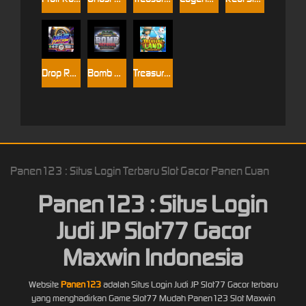
Drop Racing
Bomb Defusal
Treasure Land
Panen123 : Situs Login Terbaru Slot Gacor Panen Cuan
Panen123 : Situs Login
Judi JP Slot77 Gacor
Maxwin Indonesia
Website
Panen123
adalah Situs Login Judi JP Slot77 Gacor terbaru
yang menghadirkan Game Slot77 Mudah Panen123 Slot Maxwin