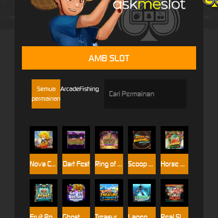
AMB SLOT
Semua
Arcade
Fishing
permainan
Nova Crash : The Legends of Power
Dart Fest
Ring of Hopeful
Scoop Blessing
Horse Racing
Fruit Roulette Slots
Ghost Busters
Treasure of Pirate
Lagend of Shooter
Real Slap