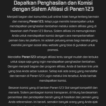
Dapatkan Penghasilan dan Komisi
dengan Sistem Afiliasi di Panen123
Menjadi bagian dari komunitas judi online tidak hanya tentang bermain
dan menang
Panen123
, tetapi juga memiliki kesempatan untuk
mendapatkan penghasilan tambahan melalui sistem afiliasi yang di
tawarkan oleh Panen123 Bonus. Sistem afiliasi ini memungkinkan
Anda untuk mendapatkan komisi dengan cara memperkenalkan
pemain baru ke platform. Ini adalah peluang emas bagi mereka yang
memiliki jaringan sosial atau website yang bisa di gunakan untuk
promosi.
Mendaftar
Panen123
sebagai afiliasi tentu sangat mudah dan terbuka
untuk siapa saja yang ingin mendapatkan penghasilan tambahan.
Dengan menjadi bagian dari program afiliasi, Anda di berikan link unik
yang bisa Anda sebar luaskan. Setiap kali ada orang yang mendaftar
dan bermain di Panen123 Login melalui link tersebut, Anda berhak
mendapatkan komisi.
Besaran komisi yang di berikan Panen123 Slot sangat kompetitif dan
menarik. Sistem pembagian komisi transparan, di hitung berdasarkan
persentase dari pendapatan bersih yang di hasilkan dari pemain yang
Anda referensikan. Ini berarti, semakin banyak orang yang Anda ajak