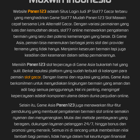
Website
Panen123
adalah Situs Login Judi JP Slot77 Gacor terbaru
yang menghadirkan Game Slot77 Mudah Panen123 Slot Maxwin
cepat bersama Link Alternatif Gacor. Dengan variasi permainan yang
luas dan kemudahan akses, slot77 online menawarkan pengalaman
bermain yang seru dan potensi kemenangan yang besar. Di Game
Asia, pemain bisa menemukan berbagai jenis slot dari provider
ternama yang tidak hanya. Menjamin keseruan bermain tapi juga
keadilan dan keamanan dalam setiap permainannya.
Memilih
Panen123
slot terpercaya di Game Asia bukanlah hal yang
sulit. Berkat reputasi platform yang sudah terbukti di kalangan para
pemain
slot gacor
. Dengan lisensi dan regulasi yang jelas, Game Asia
berkomitmen untuk menyediakan lingkungan bermain yang aman dan
adil bagi semua penggunanya. Hal ini penting, mengingat
kepercayaan adalah komponen utama dalam dunia perjudian online.
Selain itu, Game Asia
Panen123
juga menawarkan fitur-fitur
pendukung yang membuat pengalaman bermain slot online semakin
nyaman dan menyenangkan. Mulai dari metode pembayaran yang
beragam, dukungan layanan pelanggan 24/7, hingga bonus dan
promosi yang menarik. Semua ini di rancang untuk memberikan nilai
tambah bagi pemain, tidak hanya dalam hal keuntungan finansial