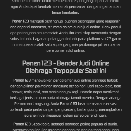
Kami berkomitmen untuk memberikan respon yang cepat dan efektif
agar Anda dapat kembali menikmati permainan dengan nyaman dan
tanpa hambatan.
Panen123
mengerti pentingnya layanan pelanggan yang responsif
dan dapat di andalkan, terutama dalam dunia judi online. Tidak peduli
apa pertanyaan atau masalah Anda, tim kami siap membantu dengan
solusi terbaik. Layanan pelanggan terbaik pada platform slot77 gacor
ini merupakan salah satu aspek yang menjadikannya pilihan utama
para pemain slot online.
Panen123 - Bandar Judi Online
Olahraga Terpopuler Saat Ini
Panen123
menawarkan pengalaman judi online olahraga terbaik
dengan pilihan permainan langsung setiap hari. Dari sepak bola, bola
basket, tenis, hoki, dan masih banyak lagi. Pemain dapat menikmati
berbagai jenis taruhan pada olahraga favorit mereka. Dengan adanya
Permainan Langsung. Anda
Panen123
bisa merasakan sensasi
bertaruh pada pertandingan yang sedang berlangsung, meningkatkan
adrenalin dan keseruan dalam setiap pertandingan.
Panen123
Sepak bola, sebagai olahraga paling populer di dunia.
Menawarkan liga-liga ternama dengan ratusan pertandingan yang