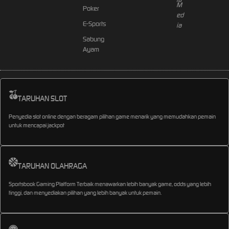
Poker
E-Sports
Sabung
Ayam
TARUHAN SLOT
Penyedia slot online dengan beragam pilihan game menarik yang memudahkan pemain
untuk mencapai jackpot
TARUHAN OLAHRAGA
Sportsbook Gaming Platform Terbaik menawarkan lebih banyak game, odds yang lebih
tinggi, dan menyediakan pilihan yang lebih banyak untuk pemain.