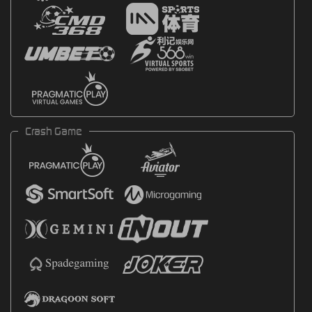
Crash Game