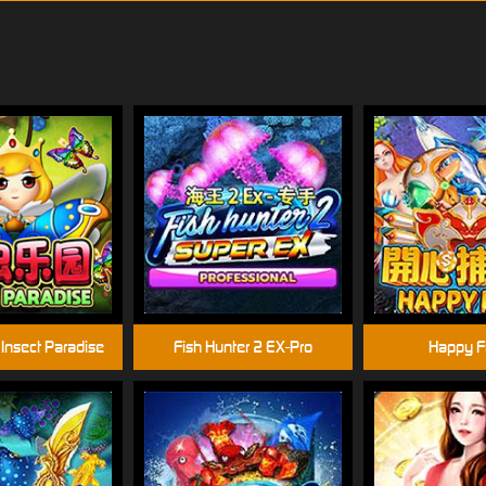
 Insect Paradise
Fish Hunter 2 EX-Pro
Happy F