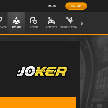
MASUK
DAFTAR
 GAME
ARCADE
POKER
E-SPORTS
SABUNG AYAM
PROMOSI