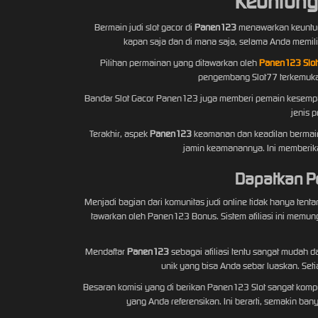
Keuntunga
Bermain judi slot gacor di
Panen123
menawarkan keuntung
kapan saja dan di mana saja, selama Anda memilik
Pilihan permainan yang ditawarkan oleh
Panen123 Slot
pengembang Slot77 terkemuka,
Bandar Slot Gacor Panen123 juga memberi pemain kesempa
jenis 
Terakhir, aspek
Panen123
keamanan dan keadilan bermain di
jamin keamanannya. Ini memberikan
Dapatkan Pe
Menjadi bagian dari komunitas judi online tidak hanya te
tawarkan oleh Panen123 Bonus. Sistem afiliasi ini memu
Mendaftar
Panen123
sebagai afiliasi tentu sangat mudah 
unik yang bisa Anda sebar luaskan. Set
Besaran komisi yang di berikan Panen123 Slot sangat kompet
yang Anda referensikan. Ini berarti, semakin b