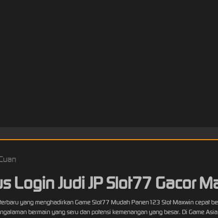
 Cuan
s Login Judi JP Slot77 Gacor 
or terbaru yang menghadirkan Game Slot77 Mudah Panen123 Slot Maxwin cepat ber
galaman bermain yang seru dan potensi kemenangan yang besar. Di Game Asia, 