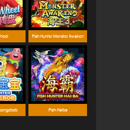
heel
Fish Hunter Monster Awaken
Spongebob
Fish Haiba