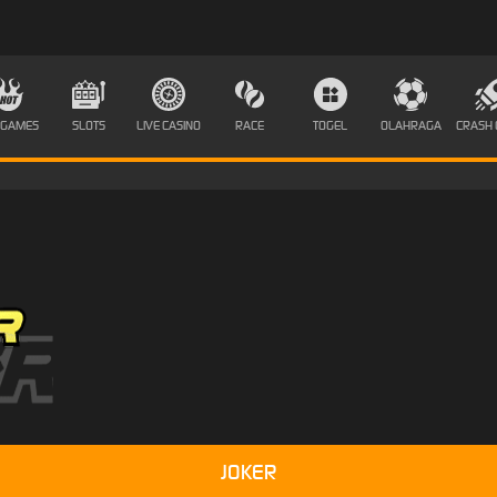
 GAMES
SLOTS
LIVE CASINO
RACE
TOGEL
OLAHRAGA
CRASH
JOKER