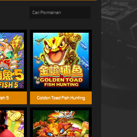
ish 5
Golden Toad Fish Hunting