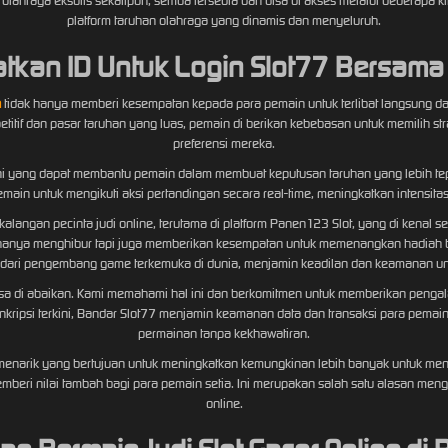
ng olahraga eksotis sekalipun, semua tersedia dan bisa di akses melalui beberapa
platform taruhan olahraga yang dinamis dan menyeluruh.
kan ID Untuk Login Slot77 Bersam
n
tidak hanya memberi kesempatan kepada para pemain untuk terlibat langsung da
tif dan pasar taruhan yang luas, pemain di berikan kebebasan untuk memilih st
preferensi mereka.
kini yang dapat membantu pemain dalam membuat keputusan taruhan yang lebih tep
ain untuk mengikuti aksi pertandingan secara real-time, meningkatkan intensita
kalangan pecinta judi online, terutama di platform Panen123 Slot, yang di kenal s
hanya menghibur tapi juga memberikan kesempatan untuk memenangkan hadiah b
dari pengembang game terkemuka di dunia, menjamin keadilan dan keamanan unt
bisa di abaikan. Kami memahami hal ini dan berkomitmen untuk memberikan peng
nkripsi terkini, Bandar Slot77 menjamin keamanan data dan transaksi para pem
permainan tanpa kekhawatiran.
enarik yang bertujuan untuk meningkatkan kemungkinan lebih banyak untuk men
beri nilai tambah bagi para pemain setia. Ini merupakan salah satu alasan me
online.