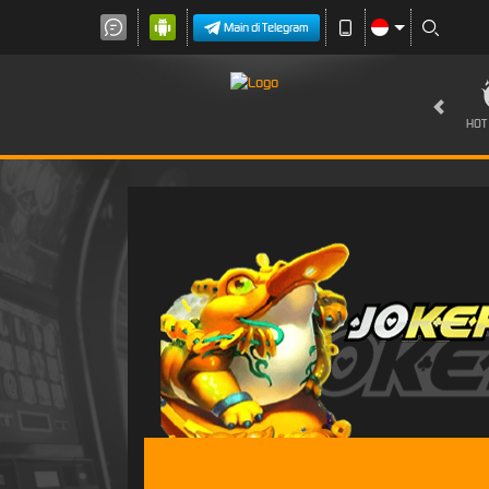
Main di Telegram
HOT