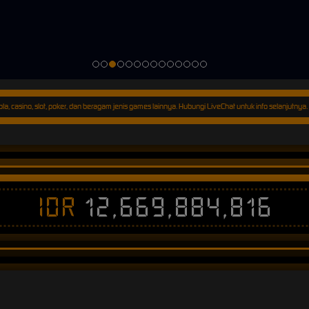
ot, poker, dan beragam jenis games lainnya. Hubungi LiveChat untuk info selanjutnya.
Pemel
IDR
12,669,884,816