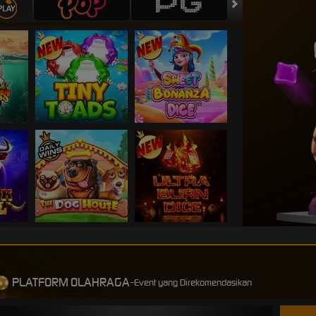
PLATFORM OLAHRAGA-
Event yang Direkomendasikan