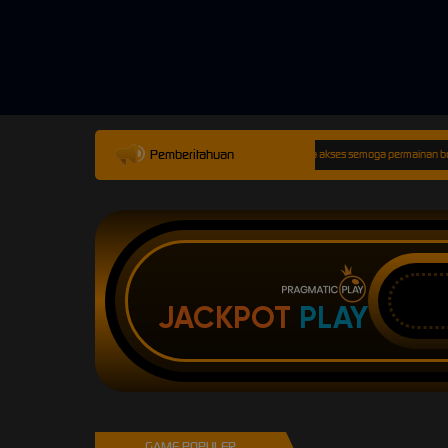
Pemberitahuan
 PANEN123 yang menyediakan taruhan dengan 1 akun bisa akses semoga permainan bola, casino, sl
JACKPOT
PLAY
GAME POPULER