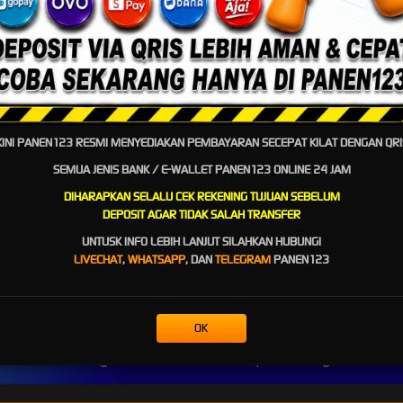
PANEN12
Panduan in
Pindai kode QR
untuk Unduh
KINI PANEN123 RESMI MENYEDIAKAN PEMBAYARAN SECEPAT KILAT DENGAN QRI
Android APK
SEMUA JENIS BANK / E-WALLET PANEN123 ONLINE 24 JAM
DIHARAPKAN SELALU CEK REKENING TUJUAN SEBELUM
DEPOSIT AGAR TIDAK SALAH TRANSFER
UNTUSK INFO LEBIH LANJUT SILAHKAN HUBUNGI
LIVECHAT
,
WHATSAPP
, DAN
TELEGRAM
PANEN123
OK