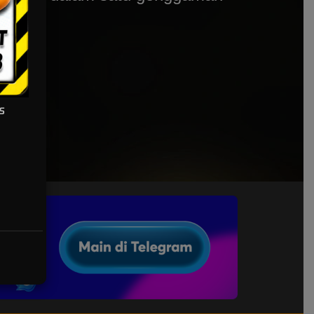
3 App
stalasi
S