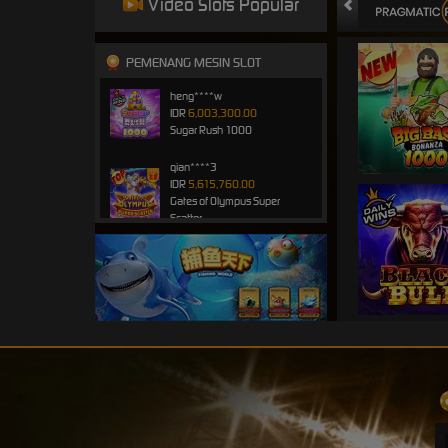
Video Slots Popular
PEMENANG MESIN SLOT
heng****w
IDR
6,003,300.00
Sugar Rush 1000
qian****3
IDR
5,615,760.00
Gates of Olympus Super
Scatter
mama****8
IDR
4,059,800.00
Sugar Rush 1000
jua****h
IDR
2,884,000.00
Mahjong Wins 3 – Black
Scatter
ju****2
IDR
2,823,000.00