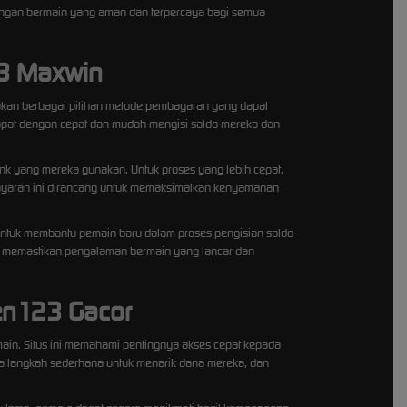
gkungan bermain yang aman dan terpercaya bagi semua
23 Maxwin
kan berbagai pilihan metode pembayaran yang dapat
dapat dengan cepat dan mudah mengisi saldo mereka dan
k yang mereka gunakan. Untuk proses yang lebih cepat,
ayaran ini dirancang untuk memaksimalkan kenyamanan
tuk membantu pemain baru dalam proses pengisian saldo
t, memastikan pengalaman bermain yang lancar dan
en123 Gacor
ain. Situs ini memahami pentingnya akses cepat kepada
a langkah sederhana untuk menarik dana mereka, dan