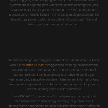
pendukung yang membuat pengalaman bermain slot online semakin
nyaman dan menyenangkan. Mulai dari metode pembayaran yang
beragam, dukungan layanan pelanggan 24/7, hingga bonus dan
promosi yang menarik. Semua ini di rancang untuk memberikan nilai
tambah bagi pemain, tidak hanya dalam hal keuntungan finansial
tetapi juga kesenangan dalam bermain.
Situs Panen123 Salah Satu
Bandar Bermain Maxwin Slot77
Gacor
Keamanan dan privasi pengguna merupakan prioritas utama di Game
Asia. Situs
Panen123 Slot
menggunakan teknologi enkripsi terbaru
untuk memastikan semua data dan transaksi pemain terlindungi
dengan baik dan tidak bisa diakses oleh pihak ketiga. Sistem
keamanan yang canggih ini menjamin kerahasiaan informasi pribadi
pemain, sehingga mereka bisa bermain dengan nyaman tanpa perlu
khawatir tentang potensi risiko keamanan.
Game
Panen123
juga menerapkan kebijakan privasi yang ketat,
memastikan bahwa data pengguna hanya di gunakan untuk
meningkatkan pengalaman bermain dan tidak akan pernah dibagikan