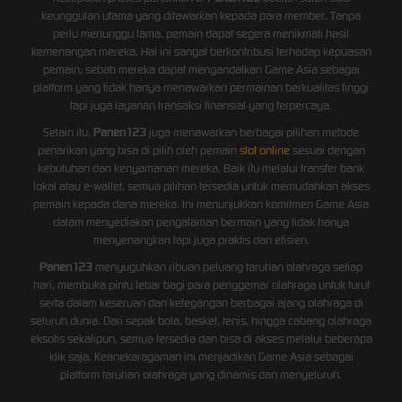
keunggulan utama yang ditawarkan kepada para member. Tanpa
perlu menunggu lama, pemain dapat segera menikmati hasil
kemenangan mereka. Hal ini sangat berkontribusi terhadap kepuasan
pemain, sebab mereka dapat mengandalkan Game Asia sebagai
platform yang tidak hanya menawarkan permainan berkualitas tinggi
tapi juga layanan transaksi finansial yang terpercaya.
Selain itu,
Panen123
juga menawarkan berbagai pilihan metode
penarikan yang bisa di pilih oleh pemain
slot online
sesuai dengan
kebutuhan dan kenyamanan mereka. Baik itu melalui transfer bank
lokal atau e-wallet, semua pilihan tersedia untuk memudahkan akses
pemain kepada dana mereka. Ini menunjukkan komitmen Game Asia
dalam menyediakan pengalaman bermain yang tidak hanya
menyenangkan tapi juga praktis dan efisien.
Panen123
menyuguhkan ribuan peluang taruhan olahraga setiap
hari, membuka pintu lebar bagi para penggemar olahraga untuk turut
serta dalam keseruan dan ketegangan berbagai ajang olahraga di
seluruh dunia. Dari sepak bola, basket, tenis, hingga cabang olahraga
eksotis sekalipun, semua tersedia dan bisa di akses melalui beberapa
klik saja. Keanekaragaman ini menjadikan Game Asia sebagai
platform taruhan olahraga yang dinamis dan menyeluruh.