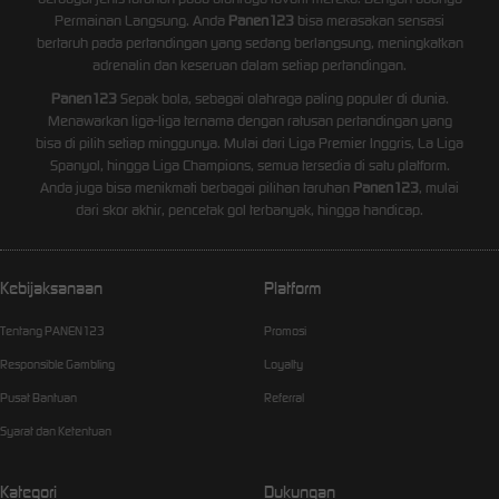
Permainan Langsung. Anda
Panen123
bisa merasakan sensasi
bertaruh pada pertandingan yang sedang berlangsung, meningkatkan
adrenalin dan keseruan dalam setiap pertandingan.
Panen123
Sepak bola, sebagai olahraga paling populer di dunia.
Menawarkan liga-liga ternama dengan ratusan pertandingan yang
bisa di pilih setiap minggunya. Mulai dari Liga Premier Inggris, La Liga
Spanyol, hingga Liga Champions, semua tersedia di satu platform.
Anda juga bisa menikmati berbagai pilihan taruhan
Panen123
, mulai
dari skor akhir, pencetak gol terbanyak, hingga handicap.
Kebijaksanaan
Platform
Tentang PANEN123
Promosi
Responsible Gambling
Loyalty
Pusat Bantuan
Referral
Syarat dan Ketentuan
Kategori
Dukungan