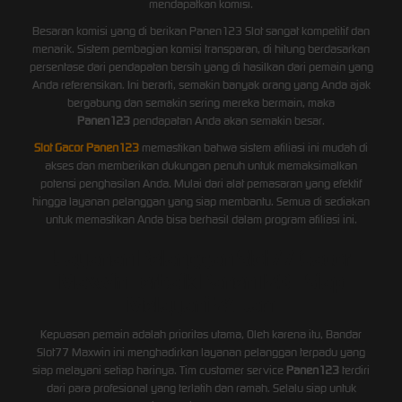
mendapatkan komisi.
Besaran komisi yang di berikan Panen123 Slot sangat kompetitif dan
menarik. Sistem pembagian komisi transparan, di hitung berdasarkan
persentase dari pendapatan bersih yang di hasilkan dari pemain yang
Anda referensikan. Ini berarti, semakin banyak orang yang Anda ajak
bergabung dan semakin sering mereka bermain, maka
Panen123
pendapatan Anda akan semakin besar.
Slot Gacor Panen123
memastikan bahwa sistem afiliasi ini mudah di
akses dan memberikan dukungan penuh untuk memaksimalkan
potensi penghasilan Anda. Mulai dari alat pemasaran yang efektif
hingga layanan pelanggan yang siap membantu. Semua di sediakan
untuk memastikan Anda bisa berhasil dalam program afiliasi ini.
Layanan Pelanggan Slot77 Gacor
Maxwin Terbaik Panen123 - Siap
Melayani 24 Jam
Kepuasan pemain adalah prioritas utama, Oleh karena itu, Bandar
Slot77 Maxwin ini menghadirkan layanan pelanggan terpadu yang
siap melayani setiap harinya. Tim customer service
Panen123
terdiri
dari para profesional yang terlatih dan ramah. Selalu siap untuk