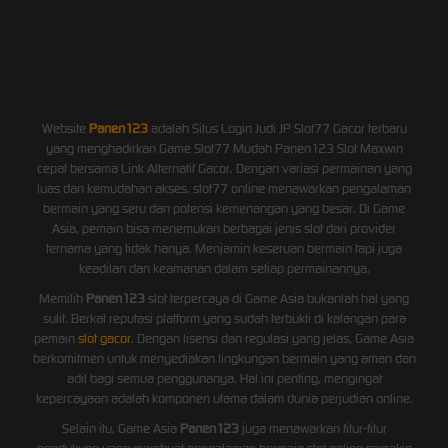
Panen123 : Situs Login
Judi JP Slot77 Gacor
Maxwin Indonesia
Website
Panen123
adalah Situs Login Judi JP Slot77 Gacor terbaru
yang menghadirkan Game Slot77 Mudah Panen123 Slot Maxwin
cepat bersama Link Alternatif Gacor. Dengan variasi permainan yang
luas dan kemudahan akses, slot77 online menawarkan pengalaman
bermain yang seru dan potensi kemenangan yang besar. Di Game
Asia, pemain bisa menemukan berbagai jenis slot dari provider
ternama yang tidak hanya. Menjamin keseruan bermain tapi juga
keadilan dan keamanan dalam setiap permainannya.
Memilih
Panen123
slot terpercaya di Game Asia bukanlah hal yang
sulit. Berkat reputasi platform yang sudah terbukti di kalangan para
pemain
slot gacor
. Dengan lisensi dan regulasi yang jelas, Game Asia
berkomitmen untuk menyediakan lingkungan bermain yang aman dan
adil bagi semua penggunanya. Hal ini penting, mengingat
kepercayaan adalah komponen utama dalam dunia perjudian online.
Selain itu, Game Asia
Panen123
juga menawarkan fitur-fitur