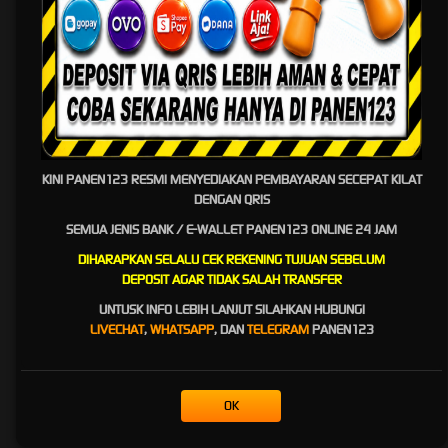
menawarkan beragam pilihan game yang tidak hanya menghibur tapi
juga memberikan kesempatan untuk memenangkan hadiah besar.
Bandar ini dengan bangga menghadirkan koleksi permainan
Slot77
dari pengembang game terkemuka di dunia, menjamin keadilan dan
keamanan untuk setiap pemain.
Pentingnya memilih platform
Panen123
terpercaya tidak bisa di
abaikan. Kami memahami hal ini dan berkomitmen untuk memberikan
pengalaman bermain yang tidak hanya menyenangkan tetapi juga
KINI PANEN123 RESMI MENYEDIAKAN PEMBAYARAN SECEPAT KILAT
aman. Dengan lisensi resmi dan penggunaan teknologi enkripsi
DENGAN QRIS
terkini, Bandar Slot77 menjamin keamanan data dan transaksi para
pemain, memberikan kenyamanan bagi mereka untuk menikmati
SEMUA JENIS BANK / E-WALLET PANEN123 ONLINE 24 JAM
permainan tanpa kekhawatiran.
DIHARAPKAN SELALU CEK REKENING TUJUAN SEBELUM
Selain itu,
Panen123
juga menawarkan berbagai benefit menarik
DEPOSIT AGAR TIDAK SALAH TRANSFER
yang bertujuan untuk meningkatkan kemungkinan lebih banyak untuk
UNTUSK INFO LEBIH LANJUT SILAHKAN HUBUNGI
menang. Mulai dari bonus sambutan bagi pemain baru hingga
LIVECHAT
,
WHATSAPP
, DAN
TELEGRAM
PANEN123
cashback mingguan, setiap penawaran dirancang untuk memberi nilai
tambah bagi para pemain setia. Ini merupakan salah satu alasan
mengapa
Panen123
menjadi pilihan favorit di antara pecinta slot
online.
OK
Keuntungan Bermain Judi Slot