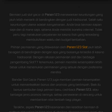
Gacor Online di Panen123
Bermain judi slot gacor di
Panen123
menawarkan keuntungan yang
jauh lebih menarik di bandingkan dengan judi tradisional. Salah satu
keuntungan utama adalah kenyamanan. Anda bisa bermain kapan
saja dan di mana saja, selama Anda memiliki koneksi internet. Tidak
perlu lagi melakukan perjalanan ke kasino fisik yang terkadang
membutuhkan waktu dan
budget tambahan.
Pilihan permainan yang ditawarkan oleh
Panen123 Slot
jauh lebih
beragam di bandingkan dengan apa yang biasanya tersedia di kasino
tradisional. Dengan ratusan permainan slot dari berbagai
pengembang Slot77 terkemuka, pemain memiliki kesempatan lebih
besar untuk menemukan permainan yang sesuai dengan preferensi
mereka.
Bandar Slot Gacor Panen123 juga memberi pemain kesempatan
untuk memanfaatkan bonus dan promosi yang berlimpah. Baik itu
bonus sambutan bagi pemain baru, cashback
Panen123
, atau
berbagai jenis promosi lainnya, setiap penawaran di rancang untuk
memberikan nilai tambah bagi player.
Terakhir, aspek
Panen123
keamanan dan keadilan bermain di