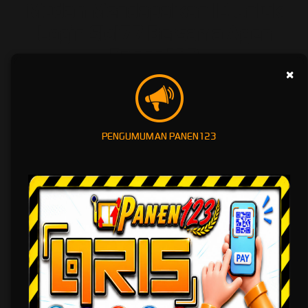
Mudah Mendapatkan ID Untuk
Login Slot77 Bersama Agen
Panen123
×
Berpartisipasi dalam taruhan olahraga di
Panen123 Login
tidak
hanya memberi kesempatan kepada para pemain untuk terlibat
langsung dalam pertandingan favorit mereka. Tetapi juga menawarkan
potensi kemenangan yang besar. Dengan odds yang kompetitif dan
PENGUMUMAN PANEN123
pasar taruhan yang luas, pemain di berikan kebebasan untuk memilih
strategi taruhan yang paling sesuai dengan pengetahuan dan
preferensi mereka.
Panen123
juga menyediakan statistik dan informasi terkini yang
dapat membantu pemain dalam membuat keputusan taruhan yang
lebih tepat. Di tambah lagi, layanan streaming langsung beberapa
pertandingan olahraga memungkinkan pemain untuk mengikuti aksi
pertandingan secara real-time, meningkatkan intensitas dan
kegembiraan bermain di Game Asia.
Permainan
Panen123
online menjadi semakin populer di kalangan
pecinta judi online, terutama di platform Panen123 Slot, yang di kenal
sebagai salah satu penyedia slot terpercaya. Permainan slot online