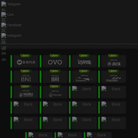
Telegram
Line
Facebook
Instagram