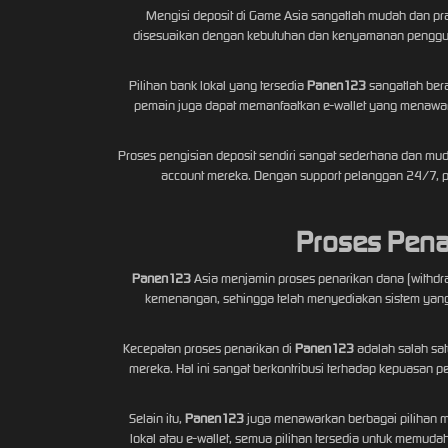
Mengisi deposit di Game Asia sangatlah mudah dan pr
disesuaikan dengan kebutuhan dan kenyamanan pengguna,
Pilihan bank lokal yang tersedia
Panen123
sangatlah ber
pemain juga dapat memanfaatkan e-wallet yang menawa
Proses pengisian deposit sendiri sangat sederhana dan mud
account mereka. Dengan support pelanggan 24/7, p
Proses Pena
Panen123
Asia menjamin proses penarikan dana (withd
kemenangan, sehingga telah menyediakan sistem yang
Kecepatan proses penarikan di
Panen123
adalah salah sa
mereka. Hal ini sangat berkontribusi terhadap kepuasan 
Selain itu,
Panen123
juga menawarkan berbagai pilihan me
lokal atau e-wallet, semua pilihan tersedia untuk mem