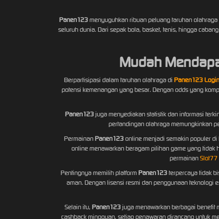
Panen123
menyuguhkan ribuan peluang taruhan olahraga se
seluruh dunia. Dari sepak bola, basket, tenis, hingga caba
Mudah Mendapat
Berpartisipasi dalam taruhan olahraga di
Panen123 Logi
potensi kemenangan yang besar. Dengan odds yang kompeti
Panen123
juga menyediakan statistik dan informasi ter
pertandingan olahraga memungkinkan pem
Permainan
Panen123
online menjadi semakin populer di 
online menawarkan beragam pilihan game yang tidak 
permainan
Slot77
Pentingnya memilih platform
Panen123
terpercaya tidak 
aman. Dengan lisensi resmi dan penggunaan teknologi e
Selain itu,
Panen123
juga menawarkan berbagai benefit m
cashback mingguan, setiap penawaran dirancang untuk mem