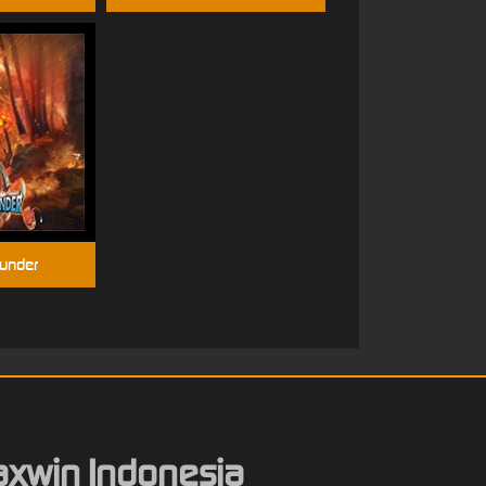
hunder
Maxwin Indonesia