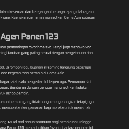
 dalam keseruan dan ketegangan berbagai ajang olahraga di
 klik saja. Keanekaragaman ini menjadikan Game Asia sebagai
a Agen Panen123
lam pertandingan favorit mereka. Tetapi juga menawarkan
rategi taruhan yang paling sesuai dengan pengetahuan dan
at. Di tambah lagi, layanan streaming langsung beberapa
s dan kegembiraan bermain di Game Asia.
ebagai salah satu penyedia slot terpercaya. Permainan slot
esar. Bandar ini dengan bangga menghadirkan koleksi
uk setiap pemain.
alaman bermain yang tidak hanya menyenangkan tetapi juga
ain, memberikan kenyamanan bagi mereka untuk menikmati
ang. Mulai dari bonus sambutan bagi pemain baru hingga
ngapa
Panen123
menjadi pilihan favorit di antara pecinta slot