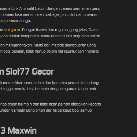
sama Link Alternatif Gacor. Dengan variasi permainan yang
pemain bisa menemukan berbagai jenis slot dari provider
tiap permainannya.
ain
slot gacor
. Dengan lisensi dan regulasi yang jelas, Game
yaan adalah komponen utama dalam dunia perjudian online.
 dan menyenangkan. Mulai dari metode pembayaran yang
 bagi pemain, tidak hanya dalam hal keuntungan finansial
n Slot77 Gacor
k memastikan semua data dan transaksi pemain terlindungi
, sehingga mereka bisa bermain dengan nyaman tanpa perlu
engalaman bermain dan tidak akan pernah dibagikan kepada
ngkungan bermain yang aman dan terpercaya bagi semua
23 Maxwin