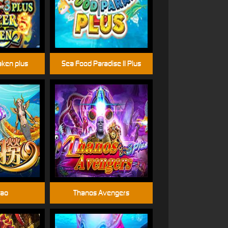
ken plus
Sea Food Paradise II Plus
Lao
Thanos Avengers