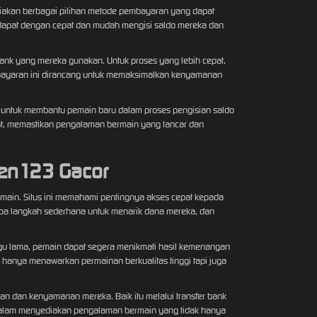
akan berbagai pilihan metode pembayaran yang dapat
 dapat dengan cepat dan mudah mengisi saldo mereka dan
nk yang mereka gunakan. Untuk proses yang lebih cepat,
bayaran ini dirancang untuk memaksimalkan kenyamanan
untuk membantu pemain baru dalam proses pengisian saldo
at, memastikan pengalaman bermain yang lancar dan
nen123 Gacor
main. Situs ini memahami pentingnya akses cepat kepada
pa langkah sederhana untuk menarik dana mereka, dan
u lama, pemain dapat segera menikmati hasil kemenangan
 hanya menawarkan permainan berkualitas tinggi tapi juga
n dan kenyamanan mereka. Baik itu melalui transfer bank
 dalam menyediakan pengalaman bermain yang tidak hanya