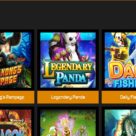
ng’s Rampage
Legendary Panda
Daily Fi