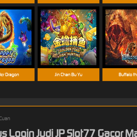
er Dragon
Jin Chan Bu Yu
Buffalo t
 Cuan
s Login Judi JP Slot77 Gacor 