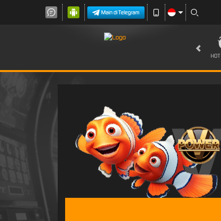
Main di Telegram
HOT