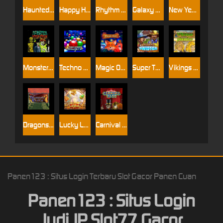
Haunted House
Happy Hatchlings
Rhythm Nights
Galaxy Babies
New Years Bash
Monster Mash Cash
Techno Tumble
Magic Oak
Super Twister
Vikings Plunder
Dragons Realm
Lucky Lucky
Carnival Cash
Panen123 : Situs Login Terbaru Slot Gacor Panen Cuan
Panen123 : Situs Login
Judi JP Slot77 Gacor