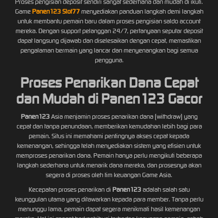
Proses pengisian deposit sendiri sangat sederhana dan mudah di ikuti.
Game
Panen123 Slot77
menyediakan panduan langkah demi langkah
untuk membantu pemain baru dalam proses pengisian saldo account
mereka. Dengan support pelanggan 24/7, pertanyaan seputar deposit
dapat langsung dijawab dan diselesaikan dengan cepat, memastikan
pengalaman bermain yang lancar dan menyenangkan bagi semua
pengguna.
Proses Penarikan Dana Cepat
dan Mudah di Panen123 Gacor
Panen123
Asia menjamin proses penarikan dana (withdraw) yang
cepat dan tanpa penundaan, memberikan kemudahan lebih bagi para
pemain. Situs ini memahami pentingnya akses cepat kepada
kemenangan, sehingga telah menyediakan sistem yang efisien untuk
memproses penarikan dana. Pemain hanya perlu mengikuti beberapa
langkah sederhana untuk menarik dana mereka, dan prosesnya akan
segera di proses oleh tim keuangan Game Asia.
Kecepatan proses penarikan di
Panen123
adalah salah satu
keunggulan utama yang ditawarkan kepada para member. Tanpa perlu
menunggu lama, pemain dapat segera menikmati hasil kemenangan