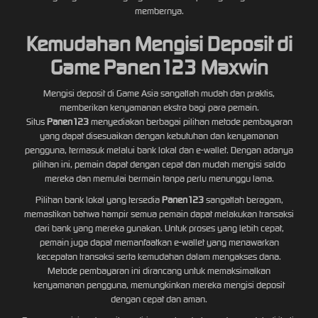
membernya.
Kemudahan Mengisi Deposit di
Game Panen123 Maxwin
Mengisi deposit di Game Asia sangatlah mudah dan praktis,
memberikan kenyamanan ekstra bagi para pemain.
Situs
Panen123
menyediakan berbagai pilihan metode pembayaran
yang dapat disesuaikan dengan kebutuhan dan kenyamanan
pengguna, termasuk melalui bank lokal dan e-wallet. Dengan adanya
pilihan ini, pemain dapat dengan cepat dan mudah mengisi saldo
mereka dan memulai bermain tanpa perlu menunggu lama.
Pilihan bank lokal yang tersedia
Panen123
sangatlah beragam,
memastikan bahwa hampir semua pemain dapat melakukan transaksi
dari bank yang mereka gunakan. Untuk proses yang lebih cepat,
pemain juga dapat memanfaatkan e-wallet yang menawarkan
kecepatan transaksi serta kemudahan dalam mengakses dana.
Metode pembayaran ini dirancang untuk memaksimalkan
kenyamanan pengguna, memungkinkan mereka mengisi deposit
dengan cepat dan aman.