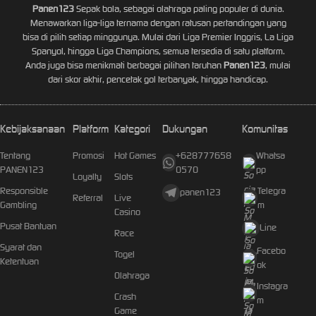
Panen123
Sepak bola, sebagai olahraga paling populer di dunia.
Menawarkan liga-liga ternama dengan ratusan pertandingan yang
bisa di pilih setiap minggunya. Mulai dari Liga Premier Inggris, La Liga
Spanyol, hingga Liga Champions, semua tersedia di satu platform.
Anda juga bisa menikmati berbagai pilihan taruhan
Panen123
, mulai
dari skor akhir, pencetak gol terbanyak, hingga handicap.
Kebijaksanaan
Platform
Kategori
Dukungan
Komunitas
Tentang
Promosi
Hot Games
+628777658
Whatsa
PANEN123
0570
pp
Loyalty
Slots
Responsible
Telegra
panen123
Referral
Live
Gambling
m
Casino
Pusat Bantuan
Line
Race
Syarat dan
Facebo
Togel
Ketentuan
ok
Olahraga
Instagra
Crash
m
Game