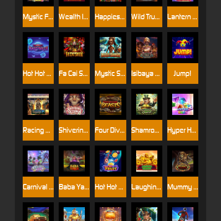
Mystic Fortune Deluxe
Wealth Inn
Happiest Christmas Tree
Wild Trucks
Lantern Luck
Hot Hot Halloween
Fa Cai Shen
Mystic Shaman
Isibaya Queens
Jump!
Racing Royalty
Shivering Strings
Four Divine Beasts
Shamrock Quest
Hyper Hues
Carnival Cove
Baba Yaga
Hot Hot Fruit
Laughing Buddha
Mummy Hunter