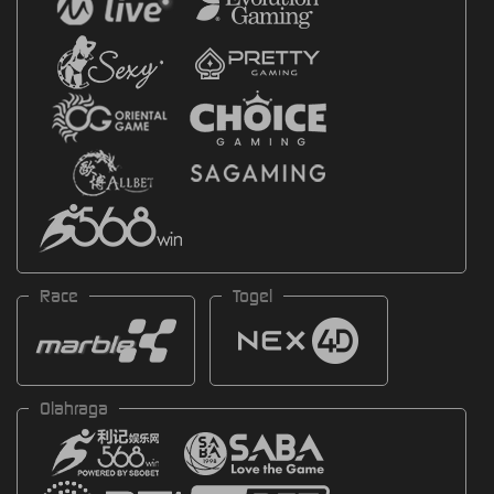
Race
Togel
Olahraga