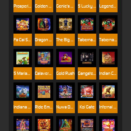
Prosperity Horse
Golden Taj Mahal
Genie's Showtime
5 Lucky Lions
Legendary Beasts
Fa Cai Shen Deluxe
Dragon Tiger Gate
The Big Deal Deluxe
Taberna De Los Muertos
Taberna De Los Muertos Ultra
5 Mariachis
Calaveras Explosivas
Gold Rush
Gangsters
Indian Cash Catcher
Indiana Wolf
Ride Em Cowboy
Nuwa Deluxe
Koi Gate
Infernal Fury