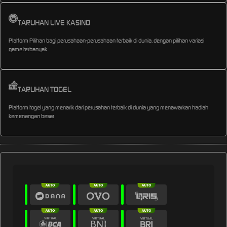
TARUHAN LIVE KASINO
Platform Pilihan bagi perusahaan-perusahaan terbaik di dunia, dengan pilihan variasi
game terbanyak
TARUHAN TOGEL
Platform togel yang menarik dari perusahan terbaik di dunia yang menawarkan hadiah
kemenangan besar