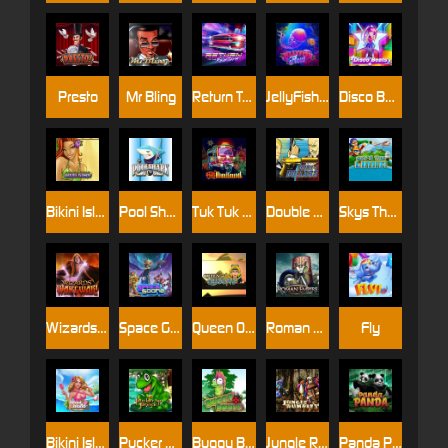
Presto
Mr Bling
Return To The Feature
JellyFish Flow
Disco Beats
Bikini Island
Pool Shark
Tuk Tuk Thailand
Double O Dollars
Skys The Limit
Wizards Want War!
Space Goonz
Queen Of Queens
Roman Empire
Fly
Bikini Island Deluxe
Pucker Up Prince
Buggy Bonus
Jungle Rumble
Panda Panda