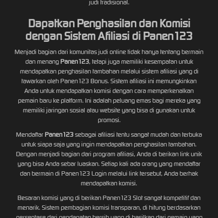
judi tradisional.
Dapatkan Penghasilan dan Komisi
dengan Sistem Afiliasi di Panen123
Menjadi bagian dari komunitas judi online tidak hanya tentang bermain
dan menang
Panen123
, tetapi juga memiliki kesempatan untuk
mendapatkan penghasilan tambahan melalui sistem afiliasi yang di
tawarkan oleh Panen123 Bonus. Sistem afiliasi ini memungkinkan
Anda untuk mendapatkan komisi dengan cara memperkenalkan
pemain baru ke platform. Ini adalah peluang emas bagi mereka yang
memiliki jaringan sosial atau website yang bisa di gunakan untuk
promosi.
Mendaftar
Panen123
sebagai afiliasi tentu sangat mudah dan terbuka
untuk siapa saja yang ingin mendapatkan penghasilan tambahan.
Dengan menjadi bagian dari program afiliasi, Anda di berikan link unik
yang bisa Anda sebar luaskan. Setiap kali ada orang yang mendaftar
dan bermain di Panen123 Login melalui link tersebut, Anda berhak
mendapatkan komisi.
Besaran komisi yang di berikan Panen123 Slot sangat kompetitif dan
menarik. Sistem pembagian komisi transparan, di hitung berdasarkan
persentase dari pendapatan bersih yang di hasilkan dari pemain yang