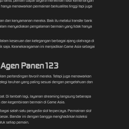
u lama, pemain dapat segera menikmati hasil kemenangan
 hanya menawarkan permainan berkualitas tinggi tapi juga
n dan kenyamanan mereka. Baik itu melalui transfer bank
 dalam menyediakan pengalaman bermain yang tidak hanya
 dalam keseruan dan ketegangan berbagai ajang olahraga di
 klik saja. Keanekaragaman ini menjadikan Game Asia sebagai
a Agen Panen123
lam pertandingan favorit mereka. Tetapi juga menawarkan
rategi taruhan yang paling sesuai dengan pengetahuan dan
at. Di tambah lagi, layanan streaming langsung beberapa
s dan kegembiraan bermain di Game Asia.
ebagai salah satu penyedia slot terpercaya. Permainan slot
esar. Bandar ini dengan bangga menghadirkan koleksi
uk setiap pemain.