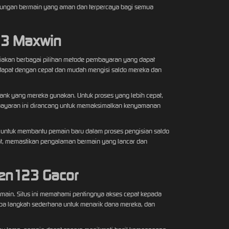
ngkungan bermain yang aman dan terpercaya bagi semua
23 Maxwin
akan berbagai pilihan metode pembayaran yang dapat
 dapat dengan cepat dan mudah mengisi saldo mereka dan
nk yang mereka gunakan. Untuk proses yang lebih cepat,
bayaran ini dirancang untuk memaksimalkan kenyamanan
untuk membantu pemain baru dalam proses pengisian saldo
at, memastikan pengalaman bermain yang lancar dan
nen123 Gacor
main. Situs ini memahami pentingnya akses cepat kepada
pa langkah sederhana untuk menarik dana mereka, dan