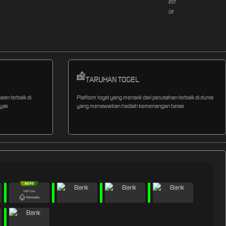
TARUHAN TOGEL
aan terbaik di
Platform togel yang menarik dari perusahan terbaik di dunia
nyak
yang menawarkan hadiah kemenangan besar