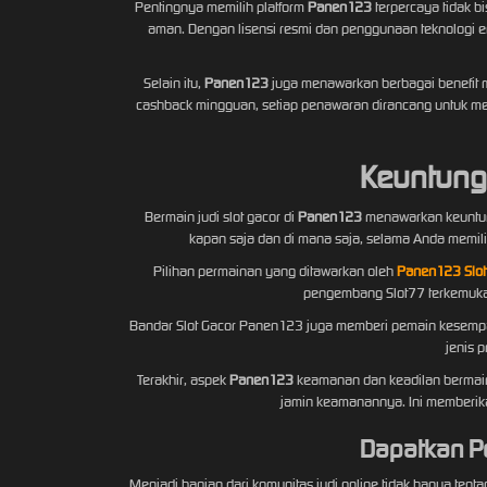
Pentingnya memilih platform
Panen123
terpercaya tidak 
aman. Dengan lisensi resmi dan penggunaan teknologi e
Selain itu,
Panen123
juga menawarkan berbagai benefit m
cashback mingguan, setiap penawaran dirancang untuk mem
Keuntunga
Bermain judi slot gacor di
Panen123
menawarkan keuntung
kapan saja dan di mana saja, selama Anda memilik
Pilihan permainan yang ditawarkan oleh
Panen123 Slot
pengembang Slot77 terkemuka,
Bandar Slot Gacor Panen123 juga memberi pemain kesempa
jenis 
Terakhir, aspek
Panen123
keamanan dan keadilan bermain di
jamin keamanannya. Ini memberikan
Dapatkan Pe
Menjadi bagian dari komunitas judi online tidak hanya te