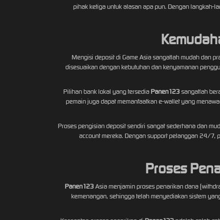
pihak ketiga untuk alasan apa pun. Dengan langkah-l
Kemudaha
Mengisi deposit di Game Asia sangatlah mudah dan pr
disesuaikan dengan kebutuhan dan kenyamanan pengguna,
Pilihan bank lokal yang tersedia
Panen123
sangatlah ber
pemain juga dapat memanfaatkan e-wallet yang menawa
Proses pengisian deposit sendiri sangat sederhana dan mud
account mereka. Dengan support pelanggan 24/7, p
Proses Pena
Panen123
Asia menjamin proses penarikan dana (withd
kemenangan, sehingga telah menyediakan sistem yang