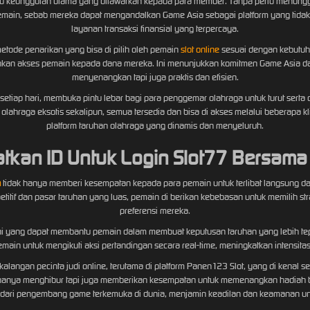
tu keunggulan utama yang ditawarkan kepada para member. Tanpa perlu menungg
pemain, sebab mereka dapat mengandalkan Game Asia sebagai platform yang tidak
layanan transaksi finansial yang terpercaya.
tode penarikan yang bisa di pilih oleh pemain
slot online
sesuai dengan kebutuha
udahkan akses pemain kepada dana mereka. Ini menunjukkan komitmen Game Asia
menyenangkan tapi juga praktis dan efisien.
tiap hari, membuka pintu lebar bagi para penggemar olahraga untuk turut serta
ng olahraga eksotis sekalipun, semua tersedia dan bisa di akses melalui beberapa
platform taruhan olahraga yang dinamis dan menyeluruh.
kan ID Untuk Login Slot77 Bersam
n
tidak hanya memberi kesempatan kepada para pemain untuk terlibat langsung da
tif dan pasar taruhan yang luas, pemain di berikan kebebasan untuk memilih st
preferensi mereka.
kini yang dapat membantu pemain dalam membuat keputusan taruhan yang lebih tep
ain untuk mengikuti aksi pertandingan secara real-time, meningkatkan intensita
kalangan pecinta judi online, terutama di platform Panen123 Slot, yang di kenal s
hanya menghibur tapi juga memberikan kesempatan untuk memenangkan hadiah b
dari pengembang game terkemuka di dunia, menjamin keadilan dan keamanan unt