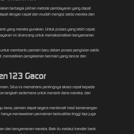
akan berbagai pilihan metode pembayaran yang dapat
 dapat dengan cepat dan mudah mengisi saldo mereka dan
nk yang mereka gunakan. Untuk proses yang lebih cepat,
bayaran ini dirancang untuk memaksimalkan kenyamanan
untuk membantu pemain baru dalam proses pengisian saldo
at, memastikan pengalaman bermain yang lancar dan
nen123 Gacor
main. Situs ini memahami pentingnya akses cepat kepada
pa langkah sederhana untuk menarik dana mereka, dan
u lama, pemain dapat segera menikmati hasil kemenangan
 hanya menawarkan permainan berkualitas tinggi tapi juga
n dan kenyamanan mereka. Baik itu melalui transfer bank