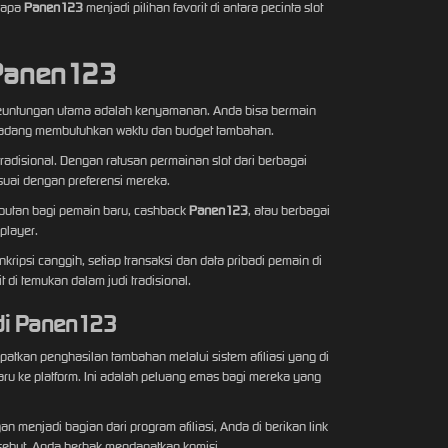
ngapa
Panen123
menjadi pilihan favorit di antara pecinta slot
i Panen123
 keuntungan utama adalah kenyamanan. Anda bisa bermain
terkadang membutuhkan waktu dan
budget tambahan.
radisional. Dengan ratusan permainan slot dari berbagai
uai dengan preferensi mereka.
butan bagi pemain baru, cashback
Panen123
, atau berbagai
player.
nkripsi canggih, setiap transaksi dan data pribadi pemain di
di temukan dalam judi tradisional.
 di Panen123
patkan penghasilan tambahan melalui sistem afiliasi yang di
u ke platform. Ini adalah peluang emas bagi mereka yang
 menjadi bagian dari program afiliasi, Anda di berikan link
rsebut, Anda berhak mendapatkan komisi.