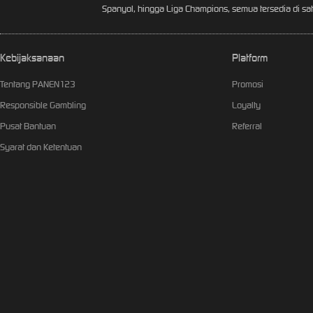
Spanyol, hingga Liga Champions, semua tersedia di sat
Kebijaksanaan
Platform
Tentang PANEN123
Promosi
Responsible Gambling
Loyalty
Pusat Bantuan
Referral
Syarat dan Ketentuan