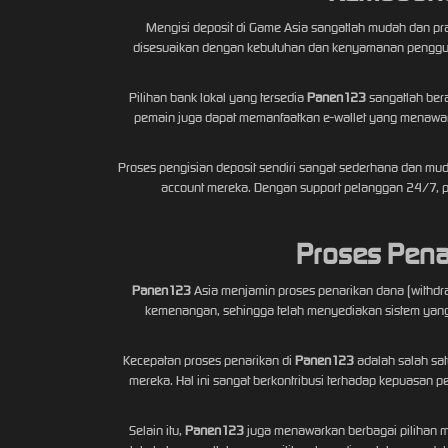
Mengisi deposit di Game Asia sangatlah mudah dan pr
disesuaikan dengan kebutuhan dan kenyamanan pengguna,
Pilihan bank lokal yang tersedia
Panen123
sangatlah ber
pemain juga dapat memanfaatkan e-wallet yang menawa
Proses pengisian deposit sendiri sangat sederhana dan mud
account mereka. Dengan support pelanggan 24/7, p
Proses Pena
Panen123
Asia menjamin proses penarikan dana (withd
kemenangan, sehingga telah menyediakan sistem yang
Kecepatan proses penarikan di
Panen123
adalah salah sa
mereka. Hal ini sangat berkontribusi terhadap kepuasan 
Selain itu,
Panen123
juga menawarkan berbagai pilihan me