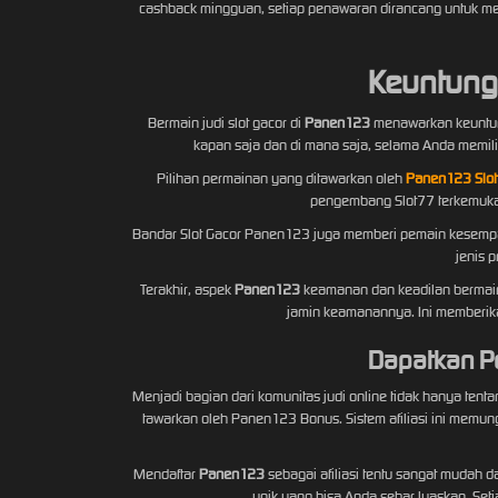
cashback mingguan, setiap penawaran dirancang untuk mem
Keuntunga
Bermain judi slot gacor di
Panen123
menawarkan keuntung
kapan saja dan di mana saja, selama Anda memilik
Pilihan permainan yang ditawarkan oleh
Panen123 Slot
pengembang Slot77 terkemuka,
Bandar Slot Gacor Panen123 juga memberi pemain kesempa
jenis 
Terakhir, aspek
Panen123
keamanan dan keadilan bermain di
jamin keamanannya. Ini memberikan
Dapatkan Pe
Menjadi bagian dari komunitas judi online tidak hanya te
tawarkan oleh Panen123 Bonus. Sistem afiliasi ini memu
Mendaftar
Panen123
sebagai afiliasi tentu sangat mudah 
unik yang bisa Anda sebar luaskan. Set