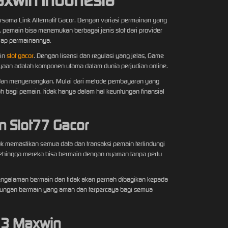
Maxwin Indonesia
sama Link Alternatif Gacor. Dengan variasi permainan yang
pemain bisa menemukan berbagai jenis slot dari provider
tiap permainannya.
ain
slot gacor
. Dengan lisensi dan regulasi yang jelas, Game
yaan adalah komponen utama dalam dunia perjudian online.
 dan menyenangkan. Mulai dari metode pembayaran yang
 bagi pemain, tidak hanya dalam hal keuntungan finansial
n Slot77 Gacor
k memastikan semua data dan transaksi pemain terlindungi
, sehingga mereka bisa bermain dengan nyaman tanpa perlu
engalaman bermain dan tidak akan pernah dibagikan kepada
ngkungan bermain yang aman dan terpercaya bagi semua
23 Maxwin