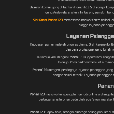
Besaran komisi yang di berikan Panen123 Slot sangat kompet
yang Anda referensikan. Ini berarti, semakin b
Slot Gacor Panen123
memastikan bahwa sistem afiliasi i
hingga layanan pelanggan
Layanan Pelanggan
Kepuasan pemain adalah prioritas utama, Oleh karena itu, 
dari para profesional yang terlat
Berkomunikasi dengan
Panen123
support kami sangatla
lainnya. Kami berkomitmen untuk membe
Panen123
mengerti pentingnya layanan pelanggan yang re
dengan solusi terbaik. Layanan pelanggan t
Panen1
Panen123
menawarkan pengalaman judi online olahraga terba
berbagai jenis taruhan pada olahraga favorit mere
Panen123
Sepak bola, sebagai olahraga paling populer di d