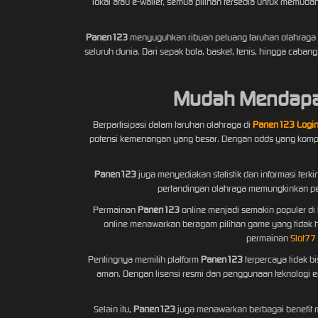
lokal atau e-wallet, semua pilihan tersedia untuk mem
Panen123
menyuguhkan ribuan peluang taruhan olahraga se
seluruh dunia. Dari sepak bola, basket, tenis, hingga caba
Mudah Mendapat
Berpartisipasi dalam taruhan olahraga di
Panen123 Logi
potensi kemenangan yang besar. Dengan odds yang kompeti
Panen123
juga menyediakan statistik dan informasi ter
pertandingan olahraga memungkinkan pem
Permainan
Panen123
online menjadi semakin populer di 
online menawarkan beragam pilihan game yang tidak 
permainan
Slot77
Pentingnya memilih platform
Panen123
terpercaya tidak 
aman. Dengan lisensi resmi dan penggunaan teknologi e
Selain itu,
Panen123
juga menawarkan berbagai benefit m