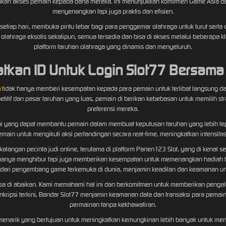
udahkan akses pemain kepada dana mereka. Ini menunjukkan komitmen Game Asia
menyenangkan tapi juga praktis dan efisien.
tiap hari, membuka pintu lebar bagi para penggemar olahraga untuk turut serta
ng olahraga eksotis sekalipun, semua tersedia dan bisa di akses melalui beberapa
platform taruhan olahraga yang dinamis dan menyeluruh.
kan ID Untuk Login Slot77 Bersam
n
tidak hanya memberi kesempatan kepada para pemain untuk terlibat langsung da
tif dan pasar taruhan yang luas, pemain di berikan kebebasan untuk memilih st
preferensi mereka.
kini yang dapat membantu pemain dalam membuat keputusan taruhan yang lebih tep
ain untuk mengikuti aksi pertandingan secara real-time, meningkatkan intensita
kalangan pecinta judi online, terutama di platform Panen123 Slot, yang di kenal s
hanya menghibur tapi juga memberikan kesempatan untuk memenangkan hadiah b
dari pengembang game terkemuka di dunia, menjamin keadilan dan keamanan unt
bisa di abaikan. Kami memahami hal ini dan berkomitmen untuk memberikan peng
nkripsi terkini, Bandar Slot77 menjamin keamanan data dan transaksi para pem
permainan tanpa kekhawatiran.
enarik yang bertujuan untuk meningkatkan kemungkinan lebih banyak untuk men