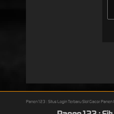
Panen123 : Situs Login Terbaru Slot Gacor Panen