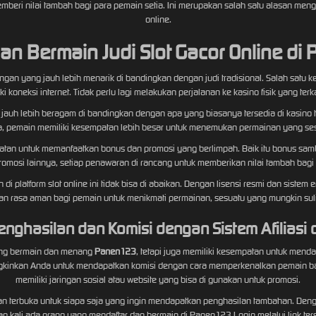
beri nilai tambah bagi para pemain setia. Ini merupakan salah satu alasan me
online.
n Bermain Judi Slot Gacor Online d
an yang jauh lebih menarik di bandingkan dengan judi tradisional. Salah satu
i koneksi internet. Tidak perlu lagi melakukan perjalanan ke kasino fisik yang 
jauh lebih beragam di bandingkan dengan apa yang biasanya tersedia di kasino t
 pemain memiliki kesempatan lebih besar untuk menemukan permainan yang ses
tan untuk memanfaatkan bonus dan promosi yang berlimpah. Baik itu bonus sam
promosi lainnya, setiap penawaran di rancang untuk memberikan nilai tambah bagi 
 platform slot online ini tidak bisa di abaikan. Dengan lisensi resmi dan sistem e
 rasa aman bagi pemain untuk menikmati permainan, sesuatu yang mungkin sulit 
nghasilan dan Komisi dengan Sistem Afiliasi
ntang bermain dan menang
Panen123
, tetapi juga memiliki kesempatan untuk menda
ngkinkan Anda untuk mendapatkan komisi dengan cara memperkenalkan pemain bar
memiliki jaringan sosial atau website yang bisa di gunakan untuk promosi.
dan terbuka untuk siapa saja yang ingin mendapatkan penghasilan tambahan. Dengan
iap kali ada orang yang mendaftar dan bermain di Panen123 Login melalui link te