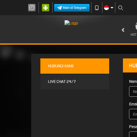
Main di Telegram
HOT
HU
HUBUNGI KAMI
LIVE CHAT 24/7
Nam
Emai
Pes