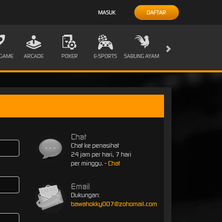
MASUK
DAFTAR
 GAME
ARCADE
POKER
E-SPORTS
SABUNG AYAM
PROMOSI
Chat
Chat ke penasihat
24 jam per hari, 7 hari
per minggu. -
Chat
Email
Dukungan:
bawahokky007@zohomail.com